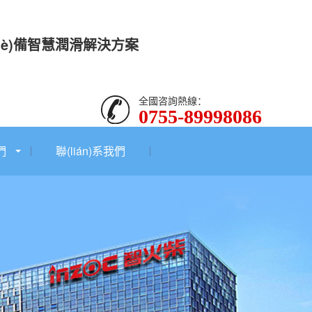
hè)備智慧潤滑解決方案
全國咨詢熱線：
0755-89998086
們
聯(lián)系我們