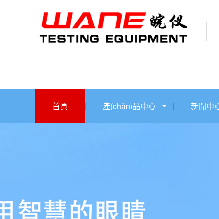
首頁
產(chǎn)品中心
新聞中