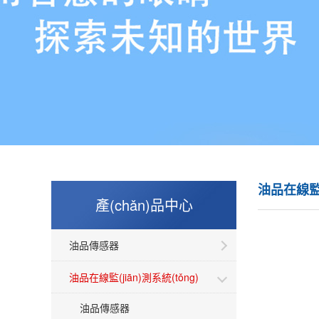
油品在線監(j
產(chǎn)品中心
油品傳感器
油品在線監(jiān)測系統(tǒng)
油品傳感器