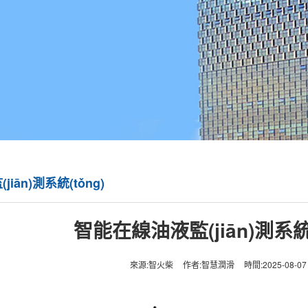
iān)測系統(tǒng)
智能在線油液監(jiān)測系統(t
來源:智火柴
作者:智慧潤滑
時間:2025-08-07 