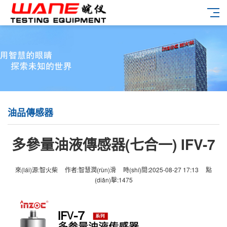
油品傳感器
多參量油液傳感器(七合一) IFV-7
來(lái)源:智火柴
作者:智慧潤(rùn)滑
時(shí)間:2025-08-27 17:13
點
(diǎn)擊:
1475