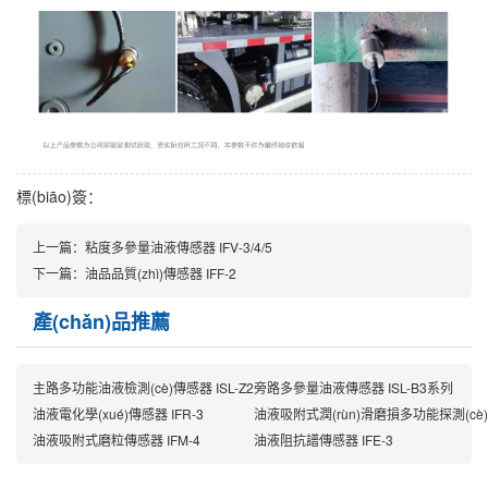
標(biāo)簽：
上一篇：粘度多參量油液傳感器 IFV-3/4/5
下一篇：油品品質(zhì)傳感器 IFF-2
產(chǎn)品推薦
主路多功能油液檢測(cè)傳感器 ISL-Z2
旁路多參量油液傳感器 ISL-B3系列
油液電化學(xué)傳感器 IFR-3
油液吸附式潤(rùn)滑磨損多功能探測(cè)器
油液吸附式磨粒傳感器 IFM-4
油液阻抗譜傳感器 IFE-3