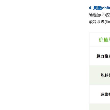
4. 資產(c
通過(guò
液冷系統(t