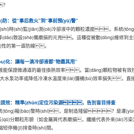
？
yù)防：從“事后救火”到“事前預(yù)警”
實(shí)時(shí)監(jiān)測(cè)冷卻液中的顆粒濃度，系統(tǒ
捉導(dǎo)致設(shè)備磨損的元兇。這種從被動(dòng)維修到主
ù)性的第一道防線。
(yōu)化：讓每一滴冷卻液都“物盡其用”
能保證微通道的最佳換熱效率。當(dāng)顆粒物被有效控制
加大水泵功率或降低冷凍水溫度來(lái)彌補(bǔ)效率損失，直接帶來(l
。
ùn)維提效：精準(zhǔn)定位污染源，告別盲目排查
系統(tǒng)報(bào)警時(shí)，是制造殘留？是運(
區(qū)分顆粒形貌（如金屬屑代表磨損，纖維代表外來(lái)污染），運(
停機(jī)排查時(shí)間。