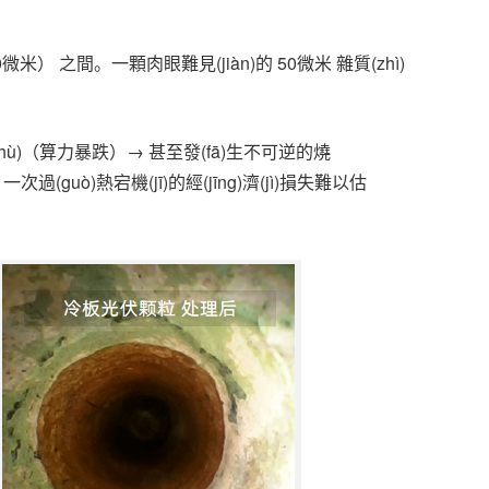
0微米） 之間。一顆肉眼難見(jiàn)的 50微米 雜質(zhì)
護(hù)（算力暴跌）→ 甚至發(fā)生不可逆的燒
過(guò)熱宕機(jī)的經(jīng)濟(jì)損失難以估