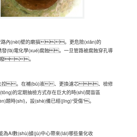
路內(nèi)壁的磨損。更危險(xiǎn)的
發(fā)電化學(xué)腐蝕。一旦管路被腐蝕穿孔導
o)廢。
源自清潔度失控。在補(bǔ)液、更換濾芯、檢修
tǒng)的定期抽檢方式存在巨大的時(shí)間盲區
題時(shí)，設(shè)備已經(jīng)“受傷”。
，能為AI數(shù)據(jù)中心帶來(lái)哪些量化收