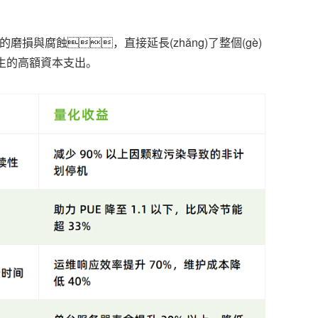
磨損與腐蝕，直接延長(zhǎng)了整個(gè)
ǎn)生的高額資本支出。