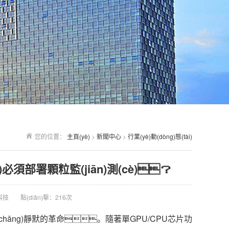
您的位置：
主頁(yè)
>
新聞中心
>
行業(yè)動(dòng)態(tài)
必須部署顆粒監(jiān)測(cè)？
科技
點(diǎn)擊：
216次
)歷一場(chǎng)靜默的革命。隨著單GPU/CPU芯片功