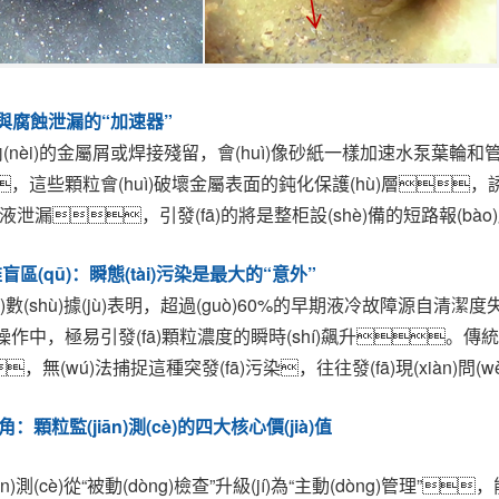
損與腐蝕泄漏的“加速器”
g)內(nèi)的金屬屑或焊接殘留，會(huì)像砂紙一樣加速水泵葉輪和管
，這些顆粒會(huì)破壞金屬表面的鈍化保護(hù)層，誘
冷卻液泄漏，引發(fā)的將是整柜設(shè)備的短路報(bà
n)維盲區(qū)：瞬態(tài)污染是最大的“意外”
計(jì)數(shù)據(jù)表明，超過(guò)60%的早期液冷故障
作中，極易引發(fā)顆粒濃度的瞬時(shí)飆升。傳統(
，無(wú)法捕捉這種突發(fā)污染，往往發(fā)現(xiàn)問(wèn)
：顆粒監(jiān)測(cè)的四大核心價(jià)值
n)測(cè)從“被動(dòng)檢查”升級(jí)為“主動(dòng)管理”