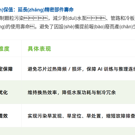
hǎn)保值：延長(zhǎng)精密部件壽命
)控制顆粒污染，減少對(duì)水泵、管路和冷板的
ǒng)的使用壽命。避免了因設(shè)備提前報(bào)廢而產(ch